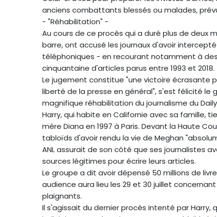
anciens combattants blessés ou malades, prévus
- "Réhabilitation" -
Au cours de ce procès qui a duré plus de deux moi
barre, ont accusé les journaux d'avoir interce
téléphoniques - en recourant notamment à des d
cinquantaine d'articles parus entre 1993 et 2018.
Le jugement constitue "une victoire écrasante pour
liberté de la presse en général", s'est félicité
magnifique réhabilitation du journalisme du Daily M
Harry, qui habite en Californie avec sa famille, 
mère Diana en 1997 à Paris. Devant la Haute Cour 
tabloïds d'avoir rendu la vie de Meghan "absolum
ANL assurait de son côté que ses journalistes a
sources légitimes pour écrire leurs articles.
Le groupe a dit avoir dépensé 50 millions de livr
audience aura lieu les 29 et 30 juillet concernan
plaignants.
Il s'agissait du dernier procès intenté par Harry