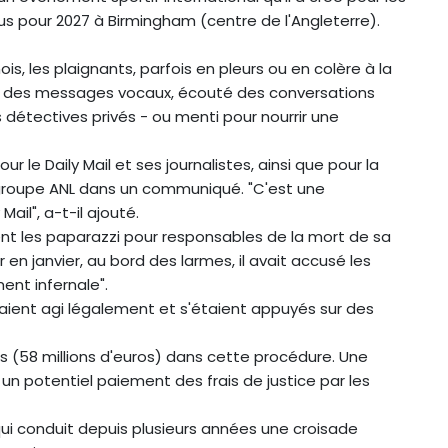
 pour 2027 à Birmingham (centre de l'Angleterre).
s, les plaignants, parfois en pleurs ou en colère à la
pté des messages vocaux, écouté des conversations
étectives privés - ou menti pour nourrir une
 le Daily Mail et ses journalistes, ainsi que pour la
 le groupe ANL dans un communiqué. "C'est une
ail", a-t-il ajouté.
tient les paparazzi pour responsables de la mort de sa
en janvier, au bord des larmes, il avait accusé les
ent infernale".
vaient agi légalement et s'étaient appuyés sur des
es (58 millions d'euros) dans cette procédure. Une
t un potentiel paiement des frais de justice par les
, qui conduit depuis plusieurs années une croisade