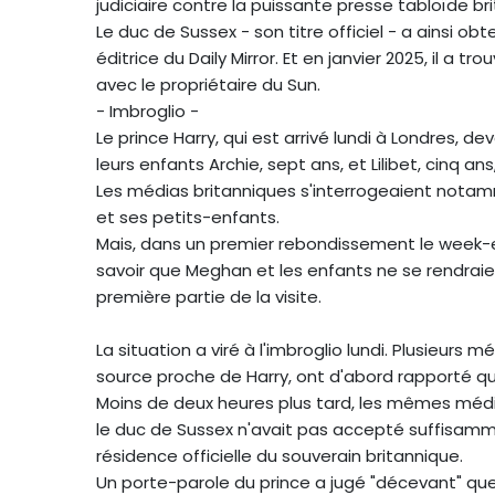
judiciaire contre la puissante presse tabloïde br
Le duc de Sussex - son titre officiel - a ainsi
éditrice du Daily Mirror. Et en janvier 2025, il a 
avec le propriétaire du Sun.
- Imbroglio -
Le prince Harry, qui est arrivé lundi à Londres,
leurs enfants Archie, sept ans, et Lilibet, cinq a
Les médias britanniques s'interrogeaient notamme
et ses petits-enfants.
Mais, dans un premier rebondissement le week-e
savoir que Meghan et les enfants ne se rendraie
première partie de la visite.
La situation a viré à l'imbroglio lundi. Plusieurs
source proche de Harry, ont d'abord rapporté qu
Moins de deux heures plus tard, les mêmes média
le duc de Sussex n'avait pas accepté suffisammen
résidence officielle du souverain britannique.
Un porte-parole du prince a jugé "décevant" que l'