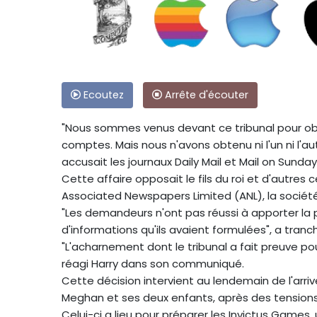
Ecoutez
Arrête d'écouter
"Nous sommes venus devant ce tribunal pour obt
comptes. Mais nous n'avons obtenu ni l'un ni l'autr
accusait les journaux Daily Mail et Mail on Sunday 
Cette affaire opposait le fils du roi et d'autres c
Associated Newspapers Limited (ANL), la société
"Les demandeurs n'ont pas réussi à apporter la p
d'informations qu'ils avaient formulées", a tran
"L'acharnement dont le tribunal a fait preuve pour
réagi Harry dans son communiqué.
Cette décision intervient au lendemain de l'ar
Meghan et ses deux enfants, après des tensions
Celui-ci a lieu pour préparer les Invictus Games,