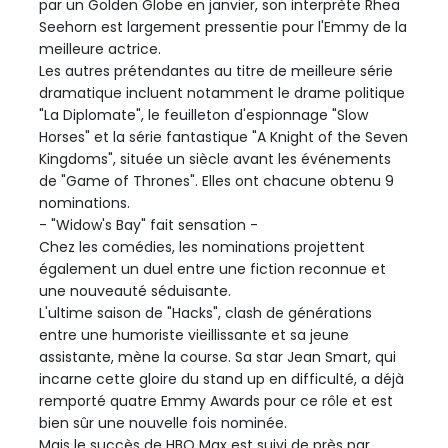
par un Golden Globe en janvier, son interprète Rhea
Seehorn est largement pressentie pour l'Emmy de la
meilleure actrice.
Les autres prétendantes au titre de meilleure série
dramatique incluent notamment le drame politique
"La Diplomate", le feuilleton d'espionnage "Slow
Horses" et la série fantastique "A Knight of the Seven
Kingdoms", située un siècle avant les événements
de "Game of Thrones". Elles ont chacune obtenu 9
nominations.
- "Widow's Bay" fait sensation -
Chez les comédies, les nominations projettent
également un duel entre une fiction reconnue et
une nouveauté séduisante.
L'ultime saison de "Hacks", clash de générations
entre une humoriste vieillissante et sa jeune
assistante, mène la course. Sa star Jean Smart, qui
incarne cette gloire du stand up en difficulté, a déjà
remporté quatre Emmy Awards pour ce rôle et est
bien sûr une nouvelle fois nominée.
Mais le succès de HBO Max est suivi de près par