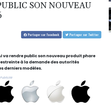
PUBLIC SON NOUVEAU
6
Partager
sur Facebook
Partager
sur Twitter
nAI va rendre public son nouveau produit phare
 restreinte à la demande des autorités
es derniers modèles.
Publicité