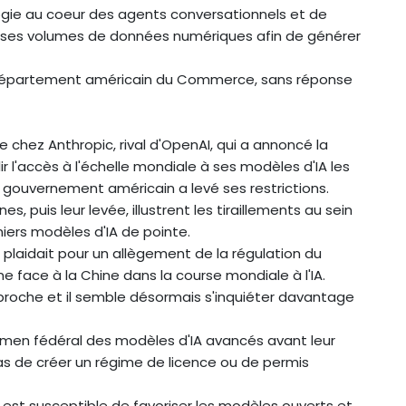
gie au coeur des agents conversationnels et de
enses volumes de données numériques afin de générer
 le département américain du Commerce, sans réponse
e chez Anthropic, rival d'OpenAI, qui a annoncé la
r l'accès à l'échelle mondiale à ses modèles d'IA les
e gouvernement américain a levé ses restrictions.
, puis leur levée, illustrent les tiraillements au sein
niers modèles d'IA de pointe.
p plaidait pour un allègement de la régulation du
e face à la Chine dans la course mondiale à l'IA.
roche et il semble désormais s'inquiéter davantage
 examen fédéral des modèles d'IA avancés avant leur
pas de créer un régime de licence ou de permis
 est susceptible de favoriser les modèles ouverts et