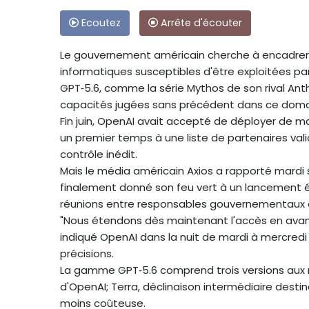
Ecoutez
Arrête d'écouter
Le gouvernement américain cherche à encadrer l
informatiques susceptibles d'être exploitées pa
GPT‑5.6, comme la série Mythos de son rival Anth
capacités jugées sans précédent dans ce doma
Fin juin, OpenAI avait accepté de déployer de m
un premier temps à une liste de partenaires va
contrôle inédit.
Mais le média américain Axios a rapporté mardi 
finalement donné son feu vert à un lancement él
réunions entre responsables gouvernementaux et
"Nous étendons dès maintenant l'accès en avant
indiqué OpenAI dans la nuit de mardi à mercredi 
précisions.
La gamme GPT‑5.6 comprend trois versions aux
d'OpenAI; Terra, déclinaison intermédiaire desti
moins coûteuse.