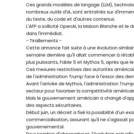
Ces grands modèles de langage (LLM), technolo
nombreux outils d'IA, sont entraînés sur d'imm
du texte, du code et d'autres contenus.
L'AFP a sollicité OpenAI, la Maison Blanche et
dans l'immédiat.
- Tiraillements -
Cette annonce fait suite à une évolution similair
semaine dernière qu'il allait commencer à rétabli
plus puissants, Fable 5 et Mythos 5, après que l
Ces mesures restrictives des autorités américaines
de l'administration Trump face à l'essor des der
Avant l'arrivée de Mythos, l'administration Trum
secteur pour favoriser la compétitivité américain
Mais le gouvernement américain a changé d'app
des aspects sécuritaires.
Début juin, un décret a fixé la possibilité d'un
commercialisation, assurant qu'il ne s'agissait 
gouvernemental.
Pour nombre d'observateurs, l'évolution actuelle