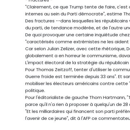
"Clairement, ce que Trump tente de faire, c'est d'e
internes au sein du Parti démocrate", estime Tho
Des fractures --dans lesquelles les républicains
du parti, de tendance modérée, et de l'autre une
De quoi provoquer une certaine inquiétude chez
"caractérisés comme extrémistes ne les aident
Car selon Julian Zelizer, avec cette rhétorique, D
globalement a en horreur le communisme, dava
L'impact électoral de la stratégie du républicain
Pour Thomas Zeitzoff, tenter d'utiliser le co
Guerre froide est terminée depuis 33 ans". Et sans
mobiliser les électeurs américains contre cette 
politique.
Pour l'éditorialiste de gauche Thom Hartmann, "
parce qu'il n'a rien à proposer à quelqu'un de 28 
"Et les milliardaires qui financent son parti préfè
l'avenir de ce jeune", dit à l'AFP ce commentateu