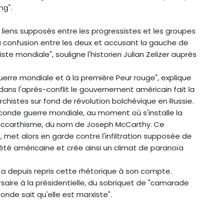
ng".
 liens supposés entre les progressistes et les groupes
confusion entre les deux et accusant la gauche de
te mondiale", souligne l'historien Julian Zelizer auprès
guerre mondiale et à la première Peur rouge", explique
 dans l'après-conflit le gouvernement américain fait la
istes sur fond de révolution bolchévique en Russie.
conde guerre mondiale, au moment où s'installe la
maccarthisme, du nom de Joseph McCarthy. Ce
met alors en garde contre l'infiltration supposée de
été américaine et crée ainsi un climat de paranoïa
 a depuis repris cette rhétorique à son compte.
ersaire à la présidentielle, du sobriquet de "camarade
nde sait qu'elle est marxiste".