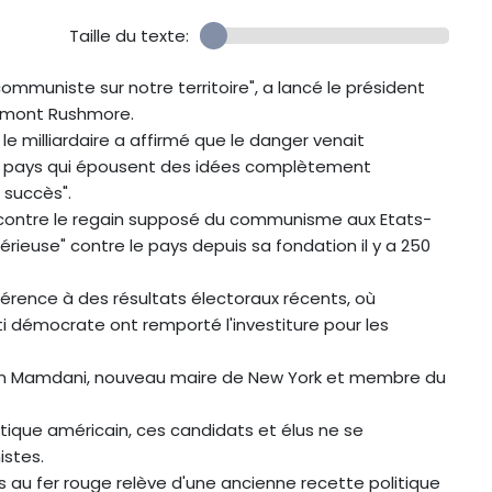
Taille du texte:
mmuniste sur notre territoire", a lancé le président
le mont Rushmore.
le milliardaire a affirmé que le danger venait
e pays qui épousent des idées complètement
 succès".
de contre le regain supposé du communisme aux Etats-
sérieuse" contre le pays depuis sa fondation il y a 250
érence à des résultats électoraux récents, où
rti démocrate ont remporté l'investiture pour les
an Mamdani, nouveau maire de New York et membre du
litique américain, ces candidats et élus ne se
istes.
au fer rouge relève d'une ancienne recette politique