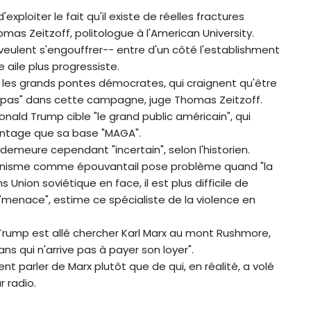
xploiter le fait qu'il existe de réelles fractures
mas Zeitzoff, politologue à l'American University.
 veulent s'engouffrer-- entre d'un côté l'establishment
 aile plus progressiste.
 les grands pontes démocrates, qui craignent qu'être
 pas" dans cette campagne, juge Thomas Zeitzoff.
onald Trump cible "le grand public américain", qui
ntage que sa base "MAGA".
 demeure cependant "incertain", selon l'historien.
mmunisme comme épouvantail pose problème quand "la
 Union soviétique en face, il est plus difficile de
"menace", estime ce spécialiste de la violence en
Trump est allé chercher Karl Marx au mont Rushmore,
ans qui n'arrive pas à payer son loyer".
rent parler de Marx plutôt que de qui, en réalité, a volé
r radio.