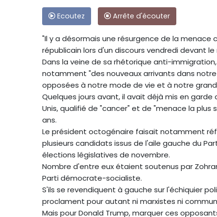
Ecoutez
Arrête d'écouter
"Il y a désormais une résurgence de la menace co
républicain lors d'un discours vendredi devant 
Dans la veine de sa rhétorique anti-immigration, 
notamment "des nouveaux arrivants dans notr
opposées à notre mode de vie et à notre grand
Quelques jours avant, il avait déjà mis en gar
Unis, qualifié de "cancer" et de "menace la plus 
ans.
Le président octogénaire faisait notamment réf
plusieurs candidats issus de l'aile gauche du Pa
élections législatives de novembre.
Nombre d'entre eux étaient soutenus par Zohr
Parti démocrate-socialiste.
S'ils se revendiquent à gauche sur l'échiquier po
proclament pour autant ni marxistes ni commun
Mais pour Donald Trump, marquer ces opposants 