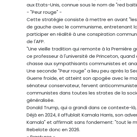
aux Etats-Unis, connue sous le nom de "red baiti
- "Peur rouge" -
Cette stratégie consiste à mettre en avant "les
de gauche avec le communisme, entretenant la 
participer en réalité à une conspiration communis
de l'AFP.
"Une vieille tradition qui remonte à la Première 
ce professeur à l'université de Princeton, quand
chasse aux sympathisants communistes et anarch
Une seconde "Peur rouge" a lieu peu après la Se
Guerre froide, et atteint son apogée avec le 
sénateur conservateur, fervent anticommuniste, 
communistes dans toutes les strates de la soci
généralisée.
Donald Trump, qui a grandi dans ce contexte-là,
Déjà en 2024, il affublait Kamala Harris, son adv
Kamala" et affirmait sans fondement: "tout le mo
Rebelote donc en 2026.
- Fractures -