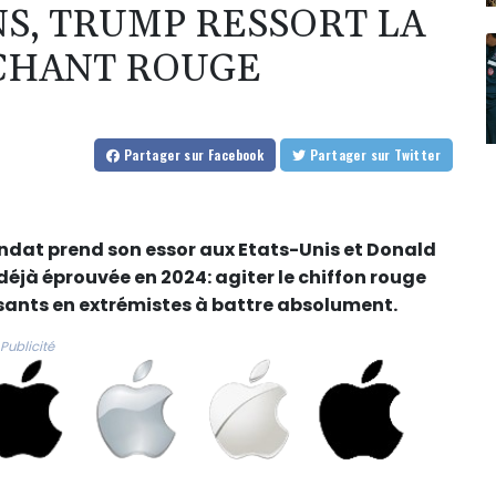
NS, TRUMP RESSORT LA
CHANT ROUGE
Partager
sur Facebook
Partager
sur Twitter
dat prend son essor aux Etats-Unis et Donald
déjà éprouvée en 2024: agiter le chiffon rouge
nts en extrémistes à battre absolument.
Publicité