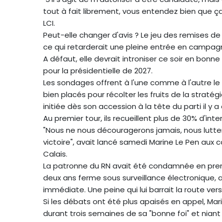
tout à fait librement, vous entendez bien que ça 
LCI.
Peut-elle changer d'avis ? Le jeu des remises de
ce qui retarderait une pleine entrée en campagn
A défaut, elle devrait introniser ce soir en bo
pour la présidentielle de 2027.
Les sondages offrent à l'une comme à l'autre le st
bien placés pour récolter les fruits de la stratég
initiée dès son accession à la tête du parti il y a
Au premier tour, ils recueillent plus de 30% d'int
"Nous ne nous découragerons jamais, nous luttero
victoire", avait lancé samedi Marine Le Pen aux 
Calais.
La patronne du RN avait été condamnée en premi
deux ans ferme sous surveillance électronique, ai
immédiate. Une peine qui lui barrait la route vers 
Si les débats ont été plus apaisés en appel, Mar
durant trois semaines de sa "bonne foi" et niant