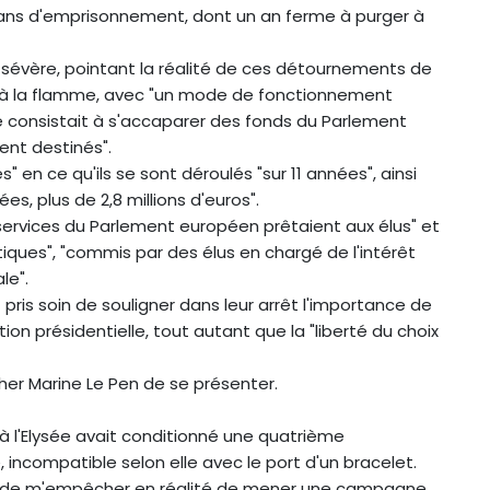
s ans d'emprisonnement, dont un an ferme à purger à
e sévère, pointant la réalité de ces détournements de
i à la flamme, avec "un mode de fonctionnement
té consistait à s'accaparer des fonds du Parlement
ent destinés".
 en ce qu'ils se sont déroulés "sur 11 années", ainsi
 plus de 2,8 millions d'euros".
 services du Parlement européen prêtaient aux élus" et
itiques", "commis par des élus en chargé de l'intérêt
le".
 pris soin de souligner dans leur arrêt l'importance de
tion présidentielle, tout autant que la "liberté du choix
her Marine Le Pen de se présenter.
 à l'Elysée avait conditionné une quatrième
incompatible selon elle avec le port d'un bracelet.
mais de m'empêcher en réalité de mener une campagne