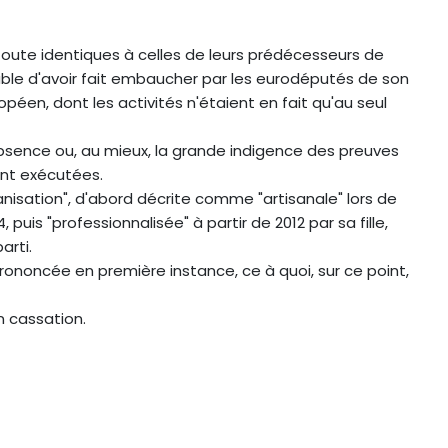
oute identiques à celles de leurs prédécesseurs de
able d'avoir fait embaucher par les eurodéputés de son
péen, dont les activités n'étaient en fait qu'au seul
bsence ou, au mieux, la grande indigence des preuves
ent exécutées.
anisation", d'abord décrite comme "artisanale" lors de
uis "professionnalisée" à partir de 2012 par sa fille,
arti.
prononcée en première instance, ce à quoi, sur ce point,
n cassation.