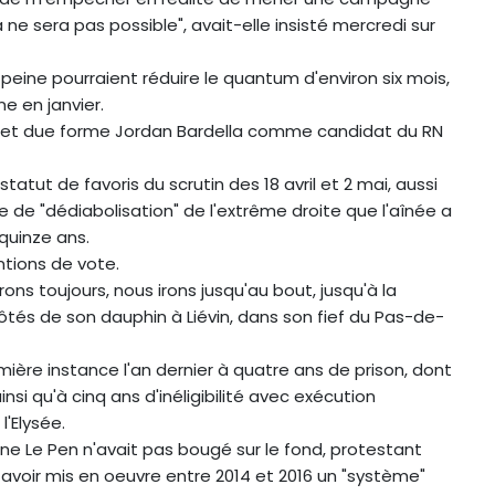
ne sera pas possible", avait-elle insisté mercredi sur
 peine pourraient réduire le quantum d'environ six mois,
e en janvier.
nne et due forme Jordan Bardella comme candidat du RN
atut de favoris du scrutin des 18 avril et 2 mai, aussi
ie de "dédiabolisation" de l'extrême droite que l'aînée a
 quinze ans.
entions de vote.
ns toujours, nous irons jusqu'au bout, jusqu'à la
côtés de son dauphin à Liévin, dans son fief du Pas-de-
ère instance l'an dernier à quatre ans de prison, dont
nsi qu'à cinq ans d'inéligibilité avec exécution
l'Elysée.
ine Le Pen n'avait pas bougé sur le fond, protestant
 avoir mis en oeuvre entre 2014 et 2016 un "système"