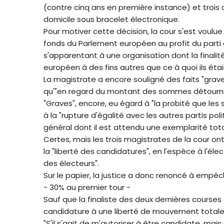
(contre cinq ans en première instance) et troi
domicile sous bracelet électronique.
Pour motiver cette décision, la cour s'est voulu
fonds du Parlement européen au profit du part
s'apparentant à une organisation dont la finali
européen à des fins autres que ce à quoi ils étai
La magistrate a encore souligné des faits "graves"
qu'"en regard du montant des sommes détournées,
"Graves", encore, eu égard à "la probité que les
à la "rupture d'égalité avec les autres partis pol
général dont il est attendu une exemplarité tota
Certes, mais les trois magistrates de la cour ont
la "liberté des candidatures", en l'espèce à l'élec
des électeurs".
Sur le papier, la justice a donc renoncé à empêc
- 30% au premier tour -
Sauf que la finaliste des deux dernières courses
candidature à une liberté de mouvement totale, 
"S'il s'agit de m'autoriser à être candidate, 