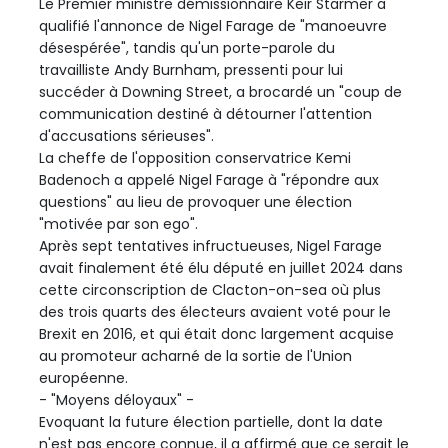
Le Premier ministre démissionnaire Keir Starmer a
qualifié l'annonce de Nigel Farage de "manoeuvre
désespérée", tandis qu'un porte-parole du
travailliste Andy Burnham, pressenti pour lui
succéder à Downing Street, a brocardé un "coup de
communication destiné à détourner l'attention
d'accusations sérieuses".
La cheffe de l'opposition conservatrice Kemi
Badenoch a appelé Nigel Farage à "répondre aux
questions" au lieu de provoquer une élection
"motivée par son ego".
Après sept tentatives infructueuses, Nigel Farage
avait finalement été élu député en juillet 2024 dans
cette circonscription de Clacton-on-sea où plus
des trois quarts des électeurs avaient voté pour le
Brexit en 2016, et qui était donc largement acquise
au promoteur acharné de la sortie de l'Union
européenne.
- "Moyens déloyaux" -
Evoquant la future élection partielle, dont la date
n'est pas encore connue, il a affirmé que ce serait le