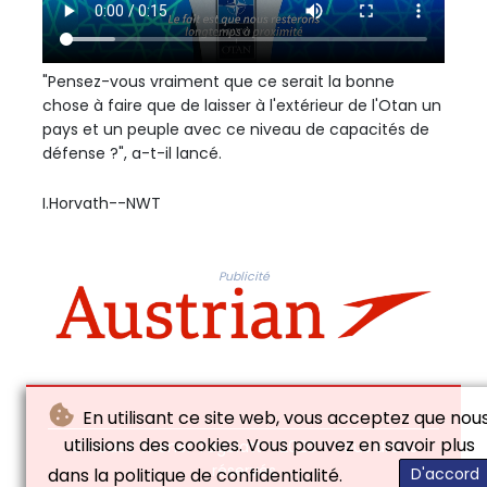
"Pensez-vous vraiment que ce serait la bonne
chose à faire que de laisser à l'extérieur de l'Otan un
pays et un peuple avec ce niveau de capacités de
défense ?", a-t-il lancé.
I.Horvath--NWT
Publicité
En utilisant ce site web, vous acceptez que nou
utilisions des cookies. Vous pouvez en savoir plus
© Neues Wiener Tagblatt - 2026 - Tous droits
réservés
dans la politique de confidentialité.
D'accord