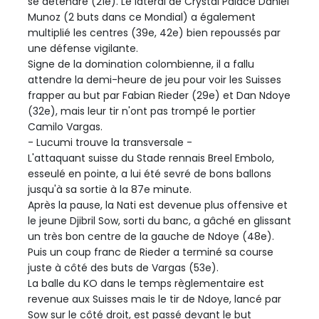
se détendre (21e). Le latéral de Crystal Palace Daniel
Munoz (2 buts dans ce Mondial) a également
multiplié les centres (39e, 42e) bien repoussés par
une défense vigilante.
Signe de la domination colombienne, il a fallu
attendre la demi-heure de jeu pour voir les Suisses
frapper au but par Fabian Rieder (29e) et Dan Ndoye
(32e), mais leur tir n'ont pas trompé le portier
Camilo Vargas.
- Lucumi trouve la transversale -
L'attaquant suisse du Stade rennais Breel Embolo,
esseulé en pointe, a lui été sevré de bons ballons
jusqu'à sa sortie à la 87e minute.
Après la pause, la Nati est devenue plus offensive et
le jeune Djibril Sow, sorti du banc, a gâché en glissant
un très bon centre de la gauche de Ndoye (48e).
Puis un coup franc de Rieder a terminé sa course
juste à côté des buts de Vargas (53e).
La balle du KO dans le temps règlementaire est
revenue aux Suisses mais le tir de Ndoye, lancé par
Sow sur le côté droit, est passé devant le but