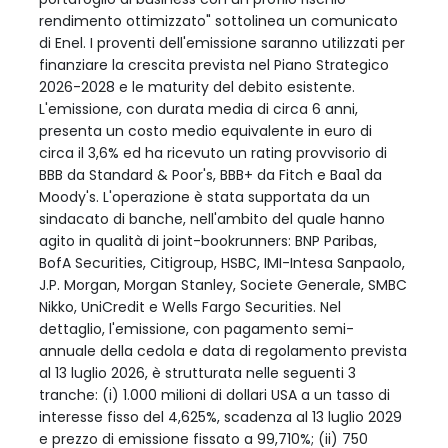
rendimento ottimizzato" sottolinea un comunicato
di Enel. I proventi dell'emissione saranno utilizzati per
finanziare la crescita prevista nel Piano Strategico
2026-2028 e le maturity del debito esistente.
L'emissione, con durata media di circa 6 anni,
presenta un costo medio equivalente in euro di
circa il 3,6% ed ha ricevuto un rating provvisorio di
BBB da Standard & Poor's, BBB+ da Fitch e Baa1 da
Moody's. L'operazione è stata supportata da un
sindacato di banche, nell'ambito del quale hanno
agito in qualità di joint-bookrunners: BNP Paribas,
BofA Securities, Citigroup, HSBC, IMI-Intesa Sanpaolo,
J.P. Morgan, Morgan Stanley, Societe Generale, SMBC
Nikko, UniCredit e Wells Fargo Securities. Nel
dettaglio, l'emissione, con pagamento semi-
annuale della cedola e data di regolamento prevista
al 13 luglio 2026, è strutturata nelle seguenti 3
tranche: (i) 1.000 milioni di dollari USA a un tasso di
interesse fisso del 4,625%, scadenza al 13 luglio 2029
e prezzo di emissione fissato a 99,710%; (ii) 750