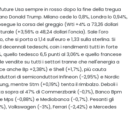
i future Usa sempre in rosso dopo la fine della tregua
ano Donald Trump. Milano cede lo 0,8%, Londra lo 0,94%,
 Prosegue la corsa del greggio (Wti +4% a 73,26 dollari
urale (+3,56% a 48,24 dollari l'oncia). Sale l'oro
 che si porta a 1,14 sull'euro e 1,33 sulla sterlina. Si
nd decennali tedeschi, coin i rendimenti tutti in forte
%, quello tedesco 6,5 punti al 3,06% e quello francese
 vendite su tutti i settori tranne che nell'energia a
uce anche Bp +2,38%) e Shell (+1,7%), più cauta
duttori di semiconduttori Infineon (-2,95%) e Nordic
sung, mentre Stm (+0,19%) tenta il rimbalzo. Deboli i
lita sopra al 47% di Commerzbank (-0,1%), Banco Bpm
ute Mps (-0,88%) e Mediobanca (-0,7%). Pesanti gli
15%), Volkswagen (-3%), Ferrari (-2,42%) e Mercedes