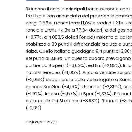
Riducono il calo le principali borse europee con 
tra Usa e Iran annunciata dal presidente americ
Parigi l'1,65%, Francoforte l'1,8% e Madrid il 2,1%.
l'oncia e Brent +4,3% a 77,34 dollari) e del gas nat
(+0,77% a 4.083,5 dollari l'oncia) insieme al dollaro,
stabilizza a 80 punti il differenziale tra Btp e Bu
rialzo. Quello italiano guadagna 8,4 punti al 3,86
8,9 punti al 3,88%. Un questo quadro prevalgono le
partire da Saipem (+3,63%), ed Eni (+2,83%). In l
Total>Eneregies (+1,05%). Ancora vendite sui pro
(-2,05%) dopo il crollo della vigilia legato a Sam
bancari SocGen (-4,16%), Unicredit (-2,35%), sa
(-1,92%), Intesa (-1,57%) e Bper (-1,32%). Più ca
automobilistici Stellantis (-3,98%), Renault (-3,
(-2,8%).
H.Moser--NWT