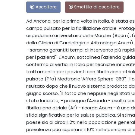
Ascoltare
Smettila di ascoltare
Ad Ancona, per la prima volta in Italia, è stata
campo pulsato per la fibrillazione atriale. Protag
ospedaliero universitaria delle Marche (Aoum), l'
della Clinica di Cardiologia e Aritmologia Aoum)
- saranno garantiti tempi di intervento più rapid
per i pazienti". L'Aoum, sottolinea l'azienda gui
conferma ai vertici in Italia per tecniche innovat
trattamento per i pazienti con fibrillazione atri
pulsato (Pfa) Medtronic 'Affera Sphere-360'". Il
risultato dopo che il nuovo sistema prodotto dal
giugno scorso. "Il fatto che neppure negli Stati U
stato lanciato, - prosegue l'Azienda - esalta anco
fibrillazione atriale (Af) - ricorda Aoum - è una
sfida significativa per la salute pubblica. Si stima
paese sia di circa il 2% nella popolazione generale
prevalenza può superare il 10% nelle persone di e