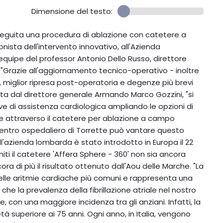
Dimensione del testo:
 eseguita una procedura di ablazione con catetere a
onista dell'intervento innovativo, all'Azienda
equipe del professor Antonio Dello Russo, direttore
. "Grazie all'aggiornamento tecnico-operativo - inoltre
i, miglior ripresa post-operatoria e degenze più brevi
data dal direttore generale Armando Marco Gozzini, "si
ive di assistenza cardiologica ampliando le opzioni di
ale attraverso il catetere per ablazione a campo
 centro ospedaliero di Torrette può vantare questo
l'azienda lombarda è stato introdotto in Europa il 22
niti il catetere 'Affera Sphere - 360' non sia ancora
ra di più il risultato ottenuto dall'Aou delle Marche. "La
 delle aritmie cardiache più comuni e rappresenta una
 che la prevalenza della fibrillazione atriale nel nostro
, con una maggiore incidenza tra gli anziani. Infatti, la
tà superiore ai 75 anni. Ogni anno, in Italia, vengono