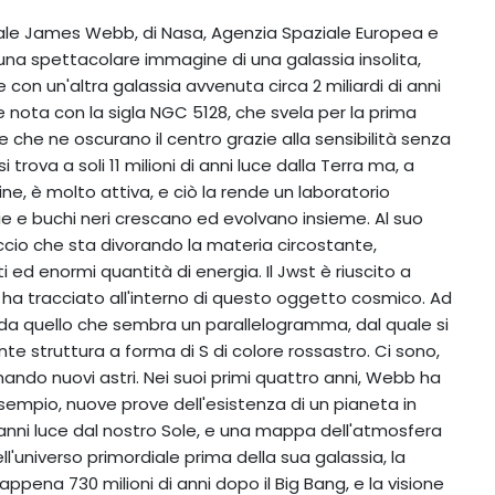
ziale James Webb, di Nasa, Agenzia Spaziale Europea e
una spettacolare immagine di una galassia insolita,
e con un'altra galassia avvenuta circa 2 miliardi di anni
e nota con la sigla NGC 5128, che svela per la prima
che ne oscurano il centro grazie alla sensibilità senza
trova a soli 11 milioni di anni luce dalla Terra ma, a
ne, è molto attiva, e ciò la rende un laboratorio
 e buchi neri crescano ed evolvano insieme. Al suo
iccio che sta divorando la materia circostante,
enormi quantità di energia. Il Jwst è riuscito a
e ha tracciato all'interno di questo oggetto cosmico. Ad
 da quello che sembra un parallelogramma, dal quale si
te struttura a forma di S di colore rossastro. Ci sono,
rmando nuovi astri. Nei suoi primi quattro anni, Webb ha
 esempio, nuove prove dell'esistenza di un pianeta in
 anni luce dal nostro Sole, e una mappa dell'atmosfera
l'universo primordiale prima della sua galassia, la
ppena 730 milioni di anni dopo il Big Bang, e la visione