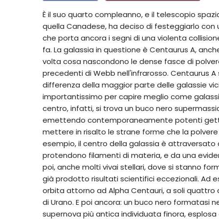
È il suo quarto compleanno, e il telescopio spa
quella Canadese, ha deciso di festeggiarlo con 
che porta ancora i segni di una violenta collision
fa. La galassia in questione è Centaurus A, anch
volta cosa nascondono le dense fasce di polvere 
precedenti di Webb nell'infrarosso. Centaurus A si 
differenza della maggior parte delle galassie vici
importantissimo per capire meglio come galassie
centro, infatti, si trova un buco nero supermass
emettendo contemporaneamente potenti getti ed 
mettere in risalto le strane forme che la polver
esempio, il centro della galassia è attraversato
protendono filamenti di materia, e da una eviden
poi, anche molti vivai stellari, dove si stanno fo
già prodotto risultati scientifici eccezionali. Ad
orbita attorno ad Alpha Centauri, a soli quattro
di Urano. E poi ancora: un buco nero formatasi nel
supernova più antica individuata finora, esplosa a