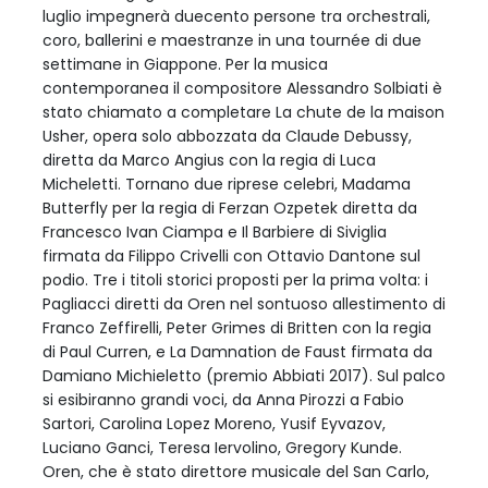
luglio impegnerà duecento persone tra orchestrali,
coro, ballerini e maestranze in una tournée di due
settimane in Giappone. Per la musica
contemporanea il compositore Alessandro Solbiati è
stato chiamato a completare La chute de la maison
Usher, opera solo abbozzata da Claude Debussy,
diretta da Marco Angius con la regia di Luca
Micheletti. Tornano due riprese celebri, Madama
Butterfly per la regia di Ferzan Ozpetek diretta da
Francesco Ivan Ciampa e Il Barbiere di Siviglia
firmata da Filippo Crivelli con Ottavio Dantone sul
podio. Tre i titoli storici proposti per la prima volta: i
Pagliacci diretti da Oren nel sontuoso allestimento di
Franco Zeffirelli, Peter Grimes di Britten con la regia
di Paul Curren, e La Damnation de Faust firmata da
Damiano Michieletto (premio Abbiati 2017). Sul palco
si esibiranno grandi voci, da Anna Pirozzi a Fabio
Sartori, Carolina Lopez Moreno, Yusif Eyvazov,
Luciano Ganci, Teresa Iervolino, Gregory Kunde.
Oren, che è stato direttore musicale del San Carlo,