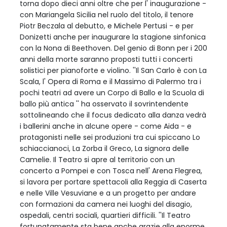
torna dopo dieci anni oltre che per l' inaugurazione -
con Mariangela Sicilia nel ruolo del titolo, il tenore
Piotr Beczala al debutto, e Michele Pertusi - e per
Donizetti anche per inaugurare la stagione sinfonica
con la Nona di Beethoven. Del genio di Bonn per i 200
anni della morte saranno proposti tutti i concerti
solistici per pianoforte e violino. ''Il San Carlo è con La
Scala, l' Opera di Roma e il Massimo di Palermo tra i
pochi teatri ad avere un Corpo di Ballo e la Scuola di
ballo più antica '' ha osservato il sovrintendente
sottolineando che il focus dedicato alla danza vedrà
i ballerini anche in alcune opere - come Aida - e
protagonisti nelle sei produzioni tra cui spiccano Lo
schiaccianoci, La Zorba il Greco, La signora delle
Camelie. Il Teatro si apre al territorio con un
concerto a Pompei e con Tosca nell' Arena Flegrea,
si lavora per portare spettacoli alla Reggia di Caserta
e nelle Ville Vesuviane e a un progetto per andare
con formazioni da camera nei luoghi del disagio,
ospedali, centri sociali, quartieri difficili. ''Il Teatro
fortunatamente sta bene anche grazie alla enorme