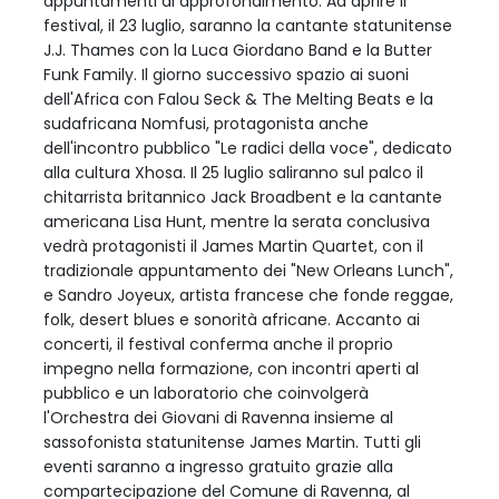
appuntamenti di approfondimento. Ad aprire il
festival, il 23 luglio, saranno la cantante statunitense
J.J. Thames con la Luca Giordano Band e la Butter
Funk Family. Il giorno successivo spazio ai suoni
dell'Africa con Falou Seck & The Melting Beats e la
sudafricana Nomfusi, protagonista anche
dell'incontro pubblico "Le radici della voce", dedicato
alla cultura Xhosa. Il 25 luglio saliranno sul palco il
chitarrista britannico Jack Broadbent e la cantante
americana Lisa Hunt, mentre la serata conclusiva
vedrà protagonisti il James Martin Quartet, con il
tradizionale appuntamento dei "New Orleans Lunch",
e Sandro Joyeux, artista francese che fonde reggae,
folk, desert blues e sonorità africane. Accanto ai
concerti, il festival conferma anche il proprio
impegno nella formazione, con incontri aperti al
pubblico e un laboratorio che coinvolgerà
l'Orchestra dei Giovani di Ravenna insieme al
sassofonista statunitense James Martin. Tutti gli
eventi saranno a ingresso gratuito grazie alla
compartecipazione del Comune di Ravenna, al