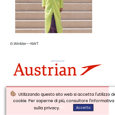
G.Winkler--NWT
Annuncio
Utilizzando questo sito web si accetta l'utilizzo d
cookie. Per saperne di più, consultare l'informativa
© Neues Wiener Tagblatt - 2026 - Tutti i diritti
riservati
sulla privacy.
Accetto