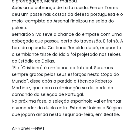
a prorrogação, Merino marcou.
Após uma cobrança de falta rápida, Ferran Torres
deu um passe nas costas da defesa portuguesa e o
meio-campista do Arsenal finalizou na saída do
goleiro.
Bernardo Silva teve a chance do empate com uma
cabeçada que passou perto do travessão. E foi só. A
torcida aplaudiu Cristiano Ronaldo de pé, enquanto
o semblante triste do ídolo foi projetado nos telões
do Estádio de Dallas.
"Ele [Cristiano] é um ícone do futebol. Seremos
sempre gratos pelos seus esforços nesta Copa do
Mundo", disse após a partida o técnico Roberto
Martínez, que com a eliminação se despede do
comando da seleção de Portugal.
Na próxima fase, a seleção espanhola vai enfrentar
o vencedor do duelo entre Estados Unidos e Bélgica,
que jogam ainda nesta segunda-feira, em Seattle.
A.F.Ebner--NWT