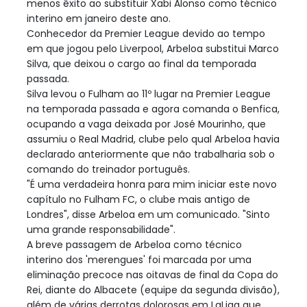
menos êxito ao substituir Xabi Alonso como técnico
interino em janeiro deste ano.
Conhecedor da Premier League devido ao tempo
em que jogou pelo Liverpool, Arbeloa substitui Marco
Silva, que deixou o cargo ao final da temporada
passada.
Silva levou o Fulham ao 11º lugar na Premier League
na temporada passada e agora comanda o Benfica,
ocupando a vaga deixada por José Mourinho, que
assumiu o Real Madrid, clube pelo qual Arbeloa havia
declarado anteriormente que não trabalharia sob o
comando do treinador português.
"É uma verdadeira honra para mim iniciar este novo
capítulo no Fulham FC, o clube mais antigo de
Londres", disse Arbeloa em um comunicado. "Sinto
uma grande responsabilidade".
A breve passagem de Arbeloa como técnico
interino dos 'merengues' foi marcada por uma
eliminação precoce nas oitavas de final da Copa do
Rei, diante do Albacete (equipe da segunda divisão),
além de várias derrotas dolorosas em LaLiga que