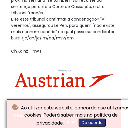
próxima semana" se também vai recorrer da
sentença perante a Corte de Cassação, o alto
tribunal francês.
E se este tribunal confirmar a condenação? "Aí
veremos", assegurou Le Pen, para quem "não existe
mais nenhum cenário" no qual possa se candidatar.
burs-tjc/an/jc/lm/aa/mvv/am
Ch.Kainz--NWT
Anúncio
Ao utilizar este website, concorda que utilizamo
cookies. Poderá saber mais na política de
© Neues Wiener Tagblatt - 2026 - Todos os direitos
reservados
privacidade.
De acordo