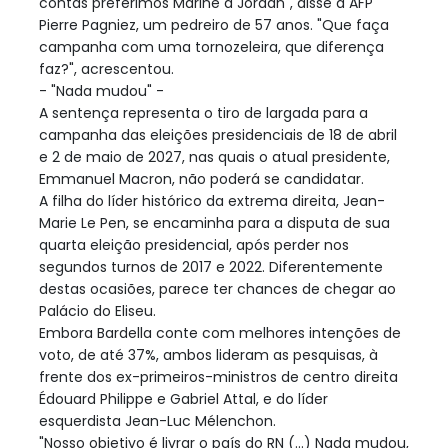
contas preferimos Marine a Jordan", disse à AFP
Pierre Pagniez, um pedreiro de 57 anos. "Que faça
campanha com uma tornozeleira, que diferença
faz?", acrescentou.
- "Nada mudou" -
A sentença representa o tiro de largada para a
campanha das eleições presidenciais de 18 de abril
e 2 de maio de 2027, nas quais o atual presidente,
Emmanuel Macron, não poderá se candidatar.
A filha do líder histórico da extrema direita, Jean-
Marie Le Pen, se encaminha para a disputa de sua
quarta eleição presidencial, após perder nos
segundos turnos de 2017 e 2022. Diferentemente
destas ocasiões, parece ter chances de chegar ao
Palácio do Eliseu.
Embora Bardella conte com melhores intenções de
voto, de até 37%, ambos lideram as pesquisas, à
frente dos ex-primeiros-ministros de centro direita
Édouard Philippe e Gabriel Attal, e do líder
esquerdista Jean-Luc Mélenchon.
"Nosso objetivo é livrar o país do RN (...) Nada mudou,