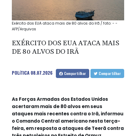
Exército dos EUA ataca mais de 80 alvos do Irã / foto: - -
AFP/Arquivos
EXÉRCITO DOS EUA ATACA MAIS
DE 80 ALVOS DO IRÃ
POLíTICA
08.07.2026
Compartilhar
Compartilhar
As Forças Armadas dos Estados Unidos
acertaram mais de 80 alvos em seus
ataques mais recentes contra o Irã, informou
o Comando Central americano nesta terça-
feira, em resposta a ataques de Teerã contra
três petroleiros no Estreito de Ormuz.