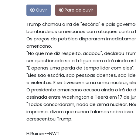
Ouvir
Pare de ouvir
Trump chamou o Irã de "escória" e país govern
bombardeios americanos com ataques contra b
Os preços do petróleo dispararam imediatame
americano.
"No que me diz respeito, acabou", declarou Tru
ser questionado se a trégua com o Irã ainda es
"É apenas uma perda de tempo lidar com eles",
"Eles são escória, são pessoas doentes, são li
e violentas. E se tivessem uma arma nuclear, ele
O presidente americano acusou ainda o Irã de 
assinada entre Washington e Teerã em 17 de ju
"Todos concordaram, nada de arma nuclear. Nó
imprensa, dizem que nunca falamos sobre isso.
acrescentou Trump.
H.Rainer--NWT