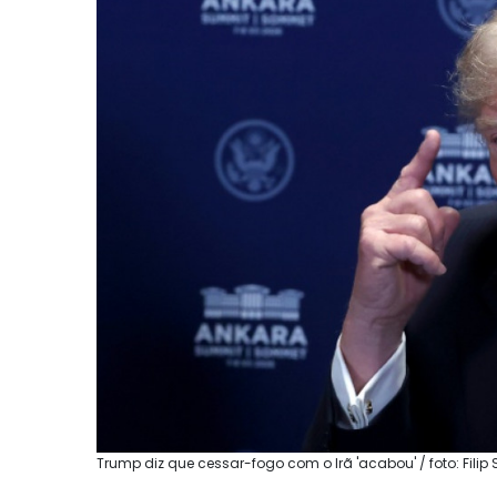
Trump diz que cessar-fogo com o Irã 'acabou' / foto: Filip