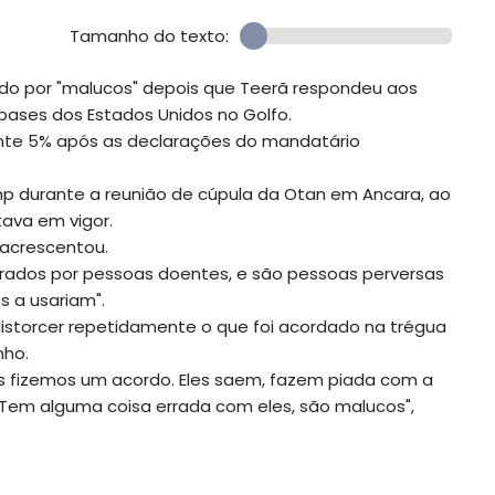
Tamanho do texto:
ado por "malucos" depois que Teerã respondeu aos
ases dos Estados Unidos no Golfo.
nte 5% após as declarações do mandatário
mp durante a reunião de cúpula da Otan em Ancara, ao
tava em vigor.
 acrescentou.
derados por pessoas doentes, e são pessoas perversas
s a usariam".
distorcer repetidamente o que foi acordado na trégua
nho.
s fizemos um acordo. Eles saem, fazem piada com a
 Tem alguma coisa errada com eles, são malucos",