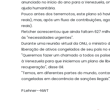
anunciado no início do ano para a Venezuela, 
ajuda humanitária.
Pouco antes dos terremotos, este plano só havi
reais), mas, após um fluxo de contribuições, ag
reais).
Fletcher acrescentou que ainda faltam 627 milhõ
às "necessidades urgentes".
Durante uma reunião virtual da ONU, o ministro d
liberação de ativos congelados de seu país no e
"Queremos fazer um chamado a todos os país
à Venezuela para que iniciemos um plano de lib
recuperação", disse Gil.
"Temos, em diferentes partes do mundo, cont
congeladas em decorrência de sanções ilegais",
P.Lehner--NWT