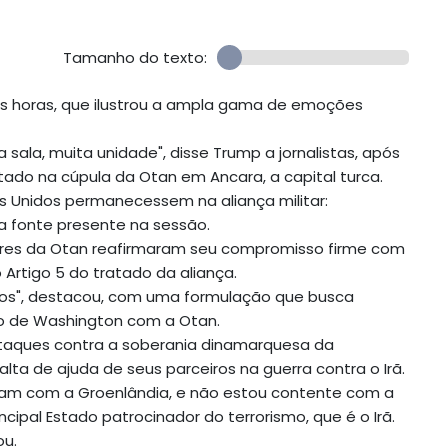
Tamanho do texto:
s horas, que ilustrou a ampla gama de emoções
 sala, muita unidade", disse Trump a jornalistas, após
tado na cúpula da Otan em Ancara, a capital turca.
s Unidos permanecessem na aliança militar:
a fonte presente na sessão.
 líderes da Otan reafirmaram seu compromisso firme com
Artigo 5 do tratado da aliança.
os", destacou, com uma formulação que busca
o de Washington com a Otan.
ataques contra a soberania dinamarquesa da
alta de ajuda de seus parceiros na guerra contra o Irã.
ram com a Groenlândia, e não estou contente com a
ipal Estado patrocinador do terrorismo, que é o Irã.
ou.