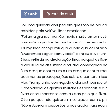
Ouvir
Pare de ouvir
Foi uma guinada abrupta em questão de pouca
exibidas pelo volúvel líder americano.
"Foi uma grande reunião, havia muito amor nesta
a reunião a portas fechadas de 32 chefes de Es
Trump lhes assegurou que queria que os Estado
"Queremos seguir com vocês", contou à AFP um
E isso refletiu na declaração final, na qual os
a cláusula de assistência mútua, consagrada no 
"Um ataque contra um é um ataque contra tod
acalmar as preocupações sobre o compromiss
Mas Trump tinha começado o dia distribuindo 
Groenlândia, os gastos militares espanhóis e a f
"Não estou contente com a Otan pelo que fize
Otan porque não quiseram nos ajudar com o princ
Não estiveram dispostos a nos ajudar", assegur