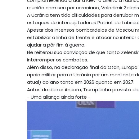
comprometendo a dar a Kiev "o direito a fabric
reunião com seu par ucraniano, Volodimir Zelen
A Ucrânia tem tido dificuldades para derrubar m
estoques de interceptadores Patriot de fabrica
Apesar dos intensos bombardeios de Moscou nos
estabilizar a linha de frente e atacar no inter
ajudar a pôr fim à guerra.
Ele reiterou sua convicção de que tanto Zelensky
interromper os combates.
Além disso, na declaração final da Otan, Euro
apoio militar para a Ucrânia por um montante de
atual) ao ano tanto em 2026 quanto em 2027.
Antes de deixar Ancara, Trump tinha previsto di
- Uma aliança ainda forte -