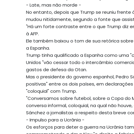
- Late, mas não morde -
No entanto, depois que Trump se reuniu frente 
mudou nitidamente, segundo a fonte que assist
"Há um forte contraste entre o que Trump diz em
à AFP.
Ele também baixou o tom de sua retórica sobre 
a Espanha.
Trump tinha qualificado a Espanha como uma "c
Unidos "vão cessar todo o intercâmbio comercial
gastos de defesa da Otan.
Mas o presidente do governo espanhol, Pedro S
positivas" entre os dois países, em declaraçõ
"coloquial" com Trump.
"Conversamos sobre futebol, sobre a Copa do M
conversa informal, coloquial, na qual não houve
Sánchez a jornalistas a respeito desta breve c
- Impulso para a Ucrânia -
Os esforços para deter a guerra na Ucrânia t