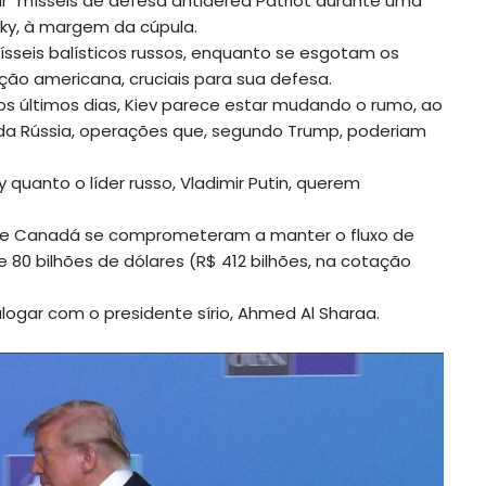
ar" mísseis de defesa antiaérea Patriot durante uma
sky, à margem da cúpula.
ísseis balísticos russos, enquanto se esgotam os
ção americana, cruciais para sua defesa.
 últimos dias, Kiev parece estar mudando o rumo, ao
ior da Rússia, operações que, segundo Trump, poderiam
 quanto o líder russo, Vladimir Putin, querem
pa e Canadá se comprometeram a manter o fluxo de
 80 bilhões de dólares (R$ 412 bilhões, na cotação
alogar com o presidente sírio, Ahmed Al Sharaa.