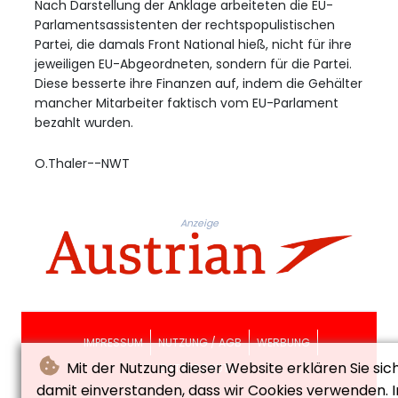
Nach Darstellung der Anklage arbeiteten die EU-
Parlamentsassistenten der rechtspopulistischen
Partei, die damals Front National hieß, nicht für ihre
jeweiligen EU-Abgeordneten, sondern für die Partei.
Diese besserte ihre Finanzen auf, indem die Gehälter
mancher Mitarbeiter faktisch vom EU-Parlament
bezahlt wurden.
O.Thaler--NWT
Anzeige
IMPRESSUM
NUTZUNG / AGB
WERBUNG
Mit der Nutzung dieser Website erklären Sie sic
DATENSCHUTZ
damit einverstanden, dass wir Cookies verwenden. I