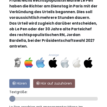
Frankreichs Rechtspopulistin Marine Le Pen
haben die Richter am Dienstag in Paris mit der
Verkündung des Urteils begonnen. Dies soll
voraussichtlich mehrere Stunden dauern.
Das Urteil wird zugleich darüber entscheiden,
ob Le Pen oder der 30 Jahre alte Parteichef
des rechtspopulistischen RN, Jordan
Bardella, bei der Präsidentschaftswahl 2027
antreten.
Anzeige
Hören
Hör auf zuzuhören
Textgröße:
Le Pen erschien mit angespannter Miene im