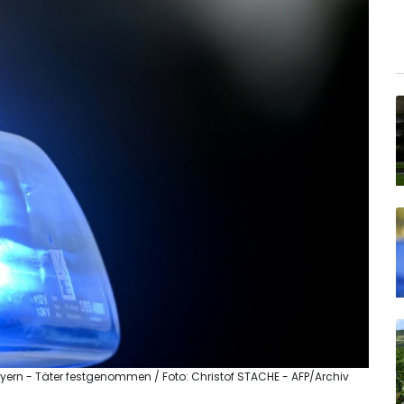
ern - Täter festgenommen / Foto: Christof STACHE - AFP/Archiv