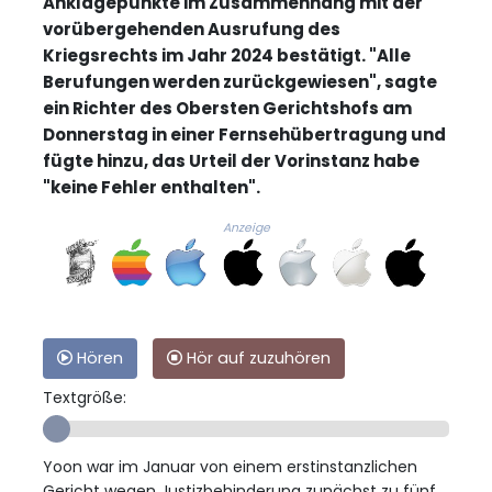
Anklagepunkte im Zusammenhang mit der
vorübergehenden Ausrufung des
Kriegsrechts im Jahr 2024 bestätigt. "Alle
Berufungen werden zurückgewiesen", sagte
ein Richter des Obersten Gerichtshofs am
Donnerstag in einer Fernsehübertragung und
fügte hinzu, das Urteil der Vorinstanz habe
"keine Fehler enthalten".
Anzeige
Hören
Hör auf zuzuhören
Textgröße:
Yoon war im Januar von einem erstinstanzlichen
Gericht wegen Justizbehinderung zunächst zu fünf