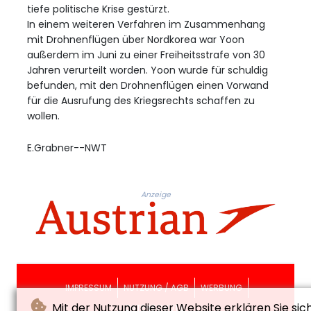
tiefe politische Krise gestürzt.
In einem weiteren Verfahren im Zusammenhang
mit Drohnenflügen über Nordkorea war Yoon
außerdem im Juni zu einer Freiheitsstrafe von 30
Jahren verurteilt worden. Yoon wurde für schuldig
befunden, mit den Drohnenflügen einen Vorwand
für die Ausrufung des Kriegsrechts schaffen zu
wollen.
E.Grabner--NWT
Anzeige
IMPRESSUM
NUTZUNG / AGB
WERBUNG
Mit der Nutzung dieser Website erklären Sie sic
DATENSCHUTZ