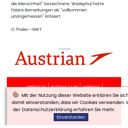
die Menschheit" bezeichnete. Wadephul hatte
Fidans Bemerkungen als "vollkommen
unangemessen" kritisiert.
O.Thaler--NWT
Anzeige
IMPRESSUM
NUTZUNG / AGB
WERBUNG
Mit der Nutzung dieser Website erklären Sie sic
DATENSCHUTZ
damit einverstanden, dass wir Cookies verwenden. I
der Datenschutzerklärung erfahren Sie mehr.
© Neues Wiener Tagblatt - 2026 - Alle Rechte
vorbehalten
Einverstanden