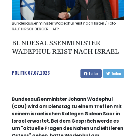
Bundesaußenminister Wadephul reist nach Israel / Foto:
RALF HIRSCHBERGER - AFP
BUNDESAUSSENMINISTER W
ADEPHUL REIST NACH ISRAEL
POLITIK
07.07.2026
Teilen
Teilen
Bundesaußenminister Johann Wadephul
(CDU) wird am Dienstag zu einem Treffen mit
seinem israelischen Kollegen Gideon Saar in
Israel erwartet. Bei dem Gespräch werde es
um "aktuelle Fragen des Nahen und Mittleren
Ostens" gehen, hatte Wadephul am