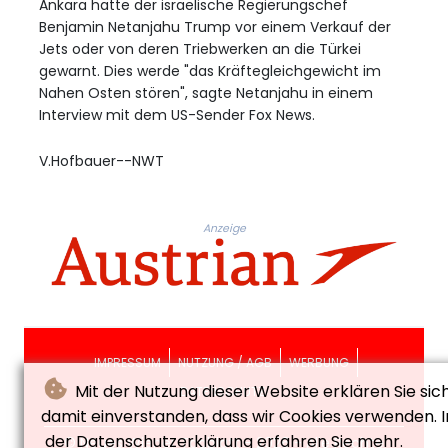
Ankara hatte der israelische Regierungschef
Benjamin Netanjahu Trump vor einem Verkauf der
Jets oder von deren Triebwerken an die Türkei
gewarnt. Dies werde "das Kräftegleichgewicht im
Nahen Osten stören", sagte Netanjahu in einem
Interview mit dem US-Sender Fox News.
V.Hofbauer--NWT
Anzeige
IMPRESSUM
NUTZUNG / AGB
WERBUNG
Mit der Nutzung dieser Website erklären Sie sic
DATENSCHUTZ
damit einverstanden, dass wir Cookies verwenden. I
der Datenschutzerklärung erfahren Sie mehr.
© Neues Wiener Tagblatt - 2026 - Alle Rechte