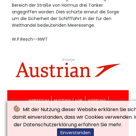
Bereich der Straße von Hormus drei Tanker
angegriffen worden. Dies schürte erneut die Sorge
um die Sicherheit der Schifffahrt in der für den
Welthandel bedeutenden Meeresenge.
W.P.Resch--NWT
Anzeige
IMPRESSUM
NUTZUNG / AGB
WERBUNG
Mit der Nutzung dieser Website erklären Sie sic
DATENSCHUTZ
damit einverstanden, dass wir Cookies verwenden. I
der Datenschutzerklärung erfahren Sie mehr.
© Neues Wiener Tagblatt - 2026 - Alle Rechte
vorbehalten
Einverstanden