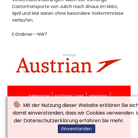
Castortransporte von Jülich nach Ahaus im März,
April und Mai waren ohne besondere Vorkommnisse
verlaufen.
E.Grabner--NWT
Anzeige
IMPRESSUM
NUTZUNG / AGB
WERBUNG
Mit der Nutzung dieser Website erklären Sie sic
DATENSCHUTZ
damit einverstanden, dass wir Cookies verwenden. I
der Datenschutzerklärung erfahren Sie mehr.
© Neues Wiener Tagblatt - 2026 - Alle Rechte
vorbehalten
Einverstanden