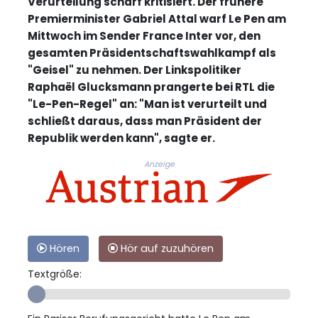
Verurteilung scharf kritisiert. Der frühere
Premierminister Gabriel Attal warf Le Pen am
Mittwoch im Sender France Inter vor, den
gesamten Präsidentschaftswahlkampf als
"Geisel" zu nehmen. Der Linkspolitiker
Raphaël Glucksmann prangerte bei RTL die
"Le-Pen-Regel" an: "Man ist verurteilt und
schließt daraus, dass man Präsident der
Republik werden kann", sagte er.
Anzeige
Hören
Hör auf zuzuhören
Textgröße: