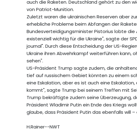
auch die Raketen. Deutschland gehört zu den wi
von Patriot-Munition.
Zuletzt waren die ukrainischen Reserven aber z
erhebliche Probleme beim Abfangen der Rakete
Bundesverteidigungsminister Pistorius lobte die
existenziell wichtig für die Ukraine", sagte der 
journal". Durch diese Entscheidung der US-Regier
Ukraine ihren Abwehrkampf weiterführen kann, oh
sehen".
US-Präsident Trump sagte zudem, die anhaltenden
tief auf russischem Gebiet könnten zu einem schn
eine Eskalation, aber es ist auch eine Eskalatio
kommt", sagte Trump bei seinem Treffen mit Sel
Trump bekräftigte zudem seine Überzeugung, das
Präsident Wladimir Putin ein Ende des Kriegs wollte
glaube, dass Präsident Putin das ebenfalls will –
H.Rainer--NWT