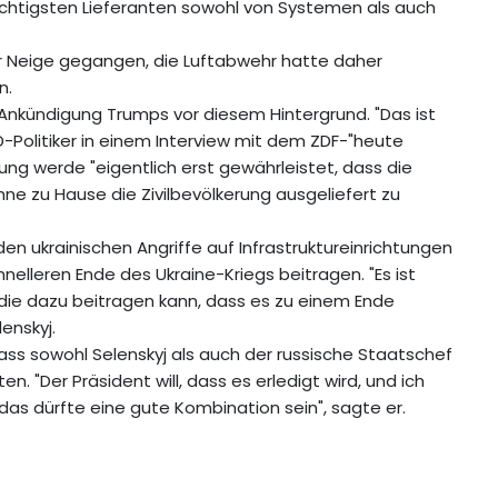
chtigsten Lieferanten sowohl von Systemen als auch
ur Neige gegangen, die Luftabwehr hatte daher
n.
 Ankündigung Trumps vor diesem Hintergrund. "Das ist
SPD-Politiker in einem Interview mit dem ZDF-"heute
ung werde "eigentlich erst gewährleistet, dass die
ne zu Hause die Zivilbevölkerung ausgeliefert zu
 ukrainischen Angriffe auf Infrastruktureinrichtungen
elleren Ende des Ukraine-Kriegs beitragen. "Es ist
n, die dazu beitragen kann, dass es zu einem Ende
enskyj.
s sowohl Selenskyj als auch der russische Staatschef
n. "Der Präsident will, dass es erledigt wird, und ich
 das dürfte eine gute Kombination sein", sagte er.