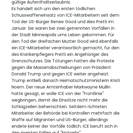
gültige Aufenthaltserlaubnis.
Es handelt sich um den ersten tödlichen
Schusswaffeneinsatz von ICE-Mitarbeitern seit dem
Tod der US-Bürger Renee Good und Alex Pretti im
Januar. Sie waren bei zwei getrennten Vorfällen in
der Stadt Minneapolis ums Leben gekommen. Für
den Tod der dreifachen Mutter Good wird ebenfalls
ein ICE-Mitarbeiter verantwortlich gemacht, für den
des Krankenpflegers Pretti ein Angehöriger des
Grenzschutzes. Die Tötungen hatten die Proteste
gegen die Massenabschiebungen von Präsident
Donald Trump und gegen ICE weiter angeheizt.
Trump entließ danach Heimatschutzministerin Kristi
Noem. Der neue Amtsinhaber Markwayne Mullin
hatte gesagt, er wolle ICE von der "Frontlinie"
wegbringen, damit die Einsätze nicht mehr die
Schlagzeilen beherrschten. Seitdem richteten
Mitarbeiter der Behörde bei Kontrollen mehrfach die
Waffe auf Migranten und US-Bürger, allerdings
endete keiner der Vorfälle tödlich. ICE beruft sich in
den meisten Fällen auf "Notwehr".