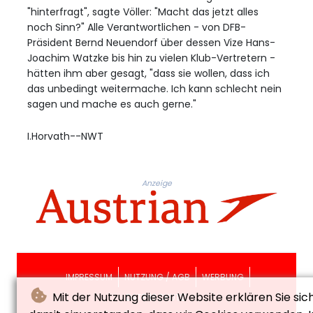
"hinterfragt", sagte Völler: "Macht das jetzt alles
noch Sinn?" Alle Verantwortlichen - von DFB-
Präsident Bernd Neuendorf über dessen Vize Hans-
Joachim Watzke bis hin zu vielen Klub-Vertretern -
hätten ihm aber gesagt, "dass sie wollen, dass ich
das unbedingt weitermache. Ich kann schlecht nein
sagen und mache es auch gerne."
I.Horvath--NWT
Anzeige
IMPRESSUM
NUTZUNG / AGB
WERBUNG
Mit der Nutzung dieser Website erklären Sie sic
DATENSCHUTZ