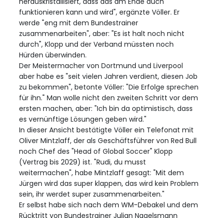
herauskristallisiert, dass das am Ende auch
funktionieren kann und wird", ergänzte Völler. Er
werde "eng mit dem Bundestrainer
zusammenarbeiten", aber: "Es ist halt noch nicht
durch", Klopp und der Verband müssten noch
Hürden überwinden.
Der Meistermacher von Dortmund und Liverpool
aber habe es "seit vielen Jahren verdient, diesen Job
zu bekommen", betonte Völler: "Die Erfolge sprechen
für ihn." Man wolle nicht den zweiten Schritt vor dem
ersten machen, aber: "Ich bin da optimistisch, dass
es vernünftige Lösungen geben wird."
In dieser Ansicht bestätigte Völler ein Telefonat mit
Oliver Mintzlaff, der als Geschäftsführer von Red Bull
noch Chef des "Head of Global Soccer" Klopp
(Vertrag bis 2029) ist. "Rudi, du musst
weitermachen", habe Mintzlaff gesagt: "Mit dem
Jürgen wird das super klappen, das wird kein Problem
sein, ihr werdet super zusammenarbeiten."
Er selbst habe sich nach dem WM-Debakel und dem
Rücktritt von Bundestrainer Julian Nagelsmann