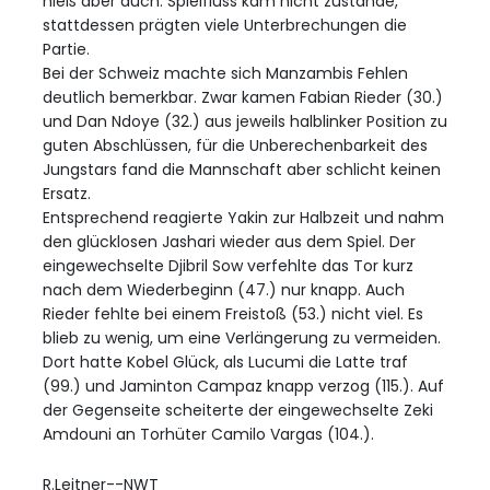
hieß aber auch: Spielfluss kam nicht zustande,
stattdessen prägten viele Unterbrechungen die
Partie.
Bei der Schweiz machte sich Manzambis Fehlen
deutlich bemerkbar. Zwar kamen Fabian Rieder (30.)
und Dan Ndoye (32.) aus jeweils halblinker Position zu
guten Abschlüssen, für die Unberechenbarkeit des
Jungstars fand die Mannschaft aber schlicht keinen
Ersatz.
Entsprechend reagierte Yakin zur Halbzeit und nahm
den glücklosen Jashari wieder aus dem Spiel. Der
eingewechselte Djibril Sow verfehlte das Tor kurz
nach dem Wiederbeginn (47.) nur knapp. Auch
Rieder fehlte bei einem Freistoß (53.) nicht viel. Es
blieb zu wenig, um eine Verlängerung zu vermeiden.
Dort hatte Kobel Glück, als Lucumi die Latte traf
(99.) und Jaminton Campaz knapp verzog (115.). Auf
der Gegenseite scheiterte der eingewechselte Zeki
Amdouni an Torhüter Camilo Vargas (104.).
R.Leitner--NWT