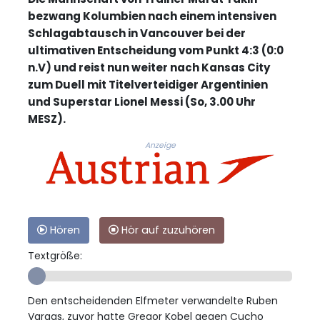
bezwang Kolumbien nach einem intensiven
Schlagabtausch in Vancouver bei der
ultimativen Entscheidung vom Punkt 4:3 (0:0
n.V) und reist nun weiter nach Kansas City
zum Duell mit Titelverteidiger Argentinien
und Superstar Lionel Messi (So, 3.00 Uhr
MESZ).
Anzeige
Hören
Hör auf zuzuhören
Textgröße:
Den entscheidenden Elfmeter verwandelte Ruben
Vargas, zuvor hatte Gregor Kobel gegen Cucho