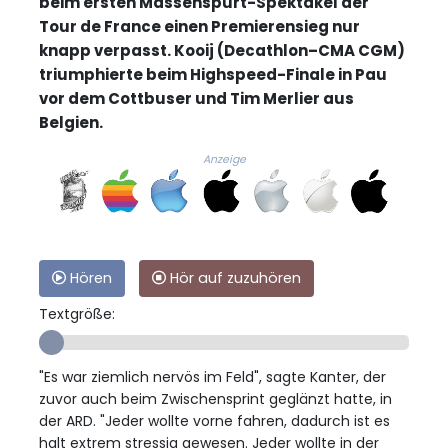
beim ersten Massenspurt-Spektakel der
Tour de France einen Premierensieg nur
knapp verpasst. Kooij (Decathlon–CMA CGM)
triumphierte beim Highspeed-Finale in Pau
vor dem Cottbuser und Tim Merlier aus
Belgien.
Anzeige
Hören
Hör auf zuzuhören
Textgröße:
"Es war ziemlich nervös im Feld", sagte Kanter, der
zuvor auch beim Zwischensprint geglänzt hatte, in
der ARD. "Jeder wollte vorne fahren, dadurch ist es
halt extrem stressig gewesen. Jeder wollte in der