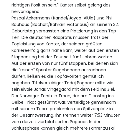
richtigen Position sein." Kanter selbst gelang das
hervorragend.
Pascal Ackermann (Kandel/Jayco-AlUla) und Phil
Bauhaus (Bocholt/Bahrain Victorious) an seinem 32.
Geburtstag verpassten eine Platzierung in den Top-
Ten. Die deutschen Radprofis müssen trotz der
Topleistung von Kanter, der seinem größten
Karriereerfolg ganz nahe kam, weiter auf den ersten
Etappensieg bei der Tour seit fünf Jahren warten.
Auf der ersten von nur fünf Etappen, bei denen sich
die "reinen" Sprinter Siegchancen ausrechnen
dürfen, ließen es die Topfavoriten gemütlich
angehen. Titelverteidiger Tadej Pogacar rollte wie
sein Rivale Jonas Vingegaard mit dem Feld ins Ziel.
Der Norweger Torstein Träen, der am Dienstag ins
Gelbe Trikot gestürmt war, verteidigte gemeinsam
mit seinem Team problemlos den Spitzenplatz in
der Gesamtwertung. Ihn trennen weiter 7:53 Minuten
vom derzeit viertplatzierten Pogacar. In der
Schlussphase kamen gleich mehrere Fahrer zu Fall