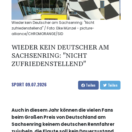
Wieder kein Deutscher am Sachsenring: "Nicht
zufriedenstellend" / Foto: Elke Münzel - picture-
alliance/CHROMORANGE/SID
WIEDER KEIN DEUTSCHER AM
SACHSENRING: "NICHT
ZUFRIEDENSTELLEND"
SPORT
09.07.2026
Teilen
Teilen
Auch in diesem Jahr können die vielen Fans
beim Großen Preis von Deutschland am
Sachsenring keinem deutschen Rennfahrer
zujubeln, die Flaute soll kein Dauerzustand