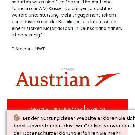
schaffen wir es nicht", so Ennser. "Um deutsche
Fahrer in die WM-Klassen zu bringen, braucht es
weitere Unterstützung. Mehr Engagement seitens
der Industrie und aller Beteiligten, die Interesse an
einem starken Motorradsport in Deutschland haben,
ist notwendig."
D.Steiner--NWT
Anzeige
IMPRESSUM
NUTZUNG / AGB
WERBUNG
Mit der Nutzung dieser Website erklären Sie sic
DATENSCHUTZ
damit einverstanden, dass wir Cookies verwenden. I
der Datenschutzerklärung erfahren Sie mehr.
© Neues Wiener Tagblatt - 2026 - Alle Rechte