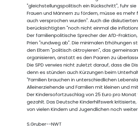
"gleichstellungspolitisch ein Rückschritt", fuhr s
Frauen und Männern zu fördern, müsse es mehr fin
auch versprochen wurden". Auch die diskutierte
berücksichtigten "noch nicht einmal die inflati
Der familienpolitische Sprecher der AfD-Fraktion,
Prien "rundweg ab". Die minimalen Erhöhungen stü
den Eltern "politisch oktroyieren", das gemeinsa
organisieren, anstatt es den Paaren zu überlass
Die SPD verwies nicht zuletzt darauf, dass die Di
denn es stünden auch Kürzungen beim Unterhal
"Familien brauchen in unterschiedlichen Lebensla
Alleinerziehende und Familien mit kleinen und m
Der Kindersofortzuschlag von 25 Euro pro Monat 
gezahlt. Das Deutsche Kinderhilfswerk kritisierte
von vielen Kindern und Jugendlichen noch weiter
S.Gruber--NWT