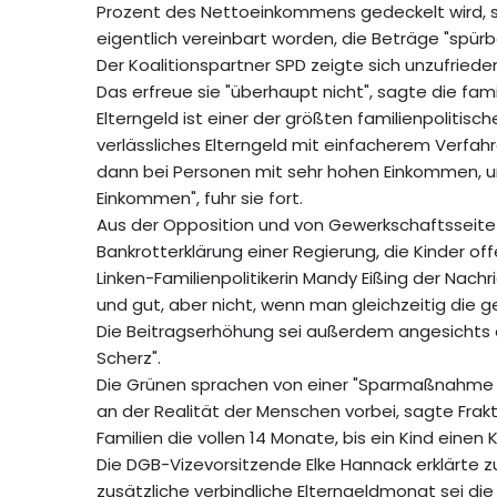
Prozent des Nettoeinkommens gedeckelt wird, so
eigentlich vereinbart worden, die Beträge "spür
Der Koalitionspartner SPD zeigte sich unzufried
Das erfreue sie "überhaupt nicht", sagte die fam
Elterngeld ist einer der größten familienpolitisch
verlässliches Elterngeld mit einfacherem Verfah
dann bei Personen mit sehr hohen Einkommen, un
Einkommen", fuhr sie fort.
Aus der Opposition und von Gewerkschaftsseite 
Bankrotterklärung einer Regierung, die Kinder off
Linken-Familienpolitikerin Mandy Eißing der Nach
und gut, aber nicht, wenn man gleichzeitig die 
Die Beitragserhöhung sei außerdem angesichts e
Scherz".
Die Grünen sprachen von einer "Sparmaßnahme a
an der Realität der Menschen vorbei, sagte Frak
Familien die vollen 14 Monate, bis ein Kind einen
Die DGB-Vizevorsitzende Elke Hannack erklärte z
zusätzliche verbindliche Elterngeldmonat sei die 