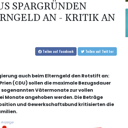
AUS SPARGRÜNDEN
RNGELD AN - KRITIK AN
Teilen
auf Facebook
Teilen
auf Twitter
erung auch beim Elterngeld den Rotstift an:
 Prien (CDU) sollen die maximale Bezugsdauer
er sogenannten Vätermonate zur vollen
rei Monate angehoben werden. Die Beträge
osition und Gewerkschaftsbund kritisierten die
milien.
Anzeige