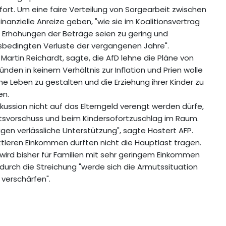
ie fort. Um eine faire Verteilung von Sorgearbeit zwischen
anzielle Anreize geben, "wie sie im Koalitionsvertrag
n Erhöhungen der Beträge seien zu gering und
onsbedingten Verluste der vergangenen Jahre".
 Martin Reichardt, sagte, die AfD lehne die Pläne von
nden in keinem Verhältnis zur Inflation und Prien wolle
me Leben zu gestalten und die Erziehung ihrer Kinder zu
en.
skussion nicht auf das Elterngeld verengt werden dürfe,
tsvorschuss und beim Kindersofortzuschlag im Raum.
gen verlässliche Unterstützung", sagte Hostert AFP.
ittleren Einkommen dürften nicht die Hauptlast tragen.
wird bisher für Familien mit sehr geringem Einkommen
, durch die Streichung "werde sich die Armutssituation
 verschärfen".