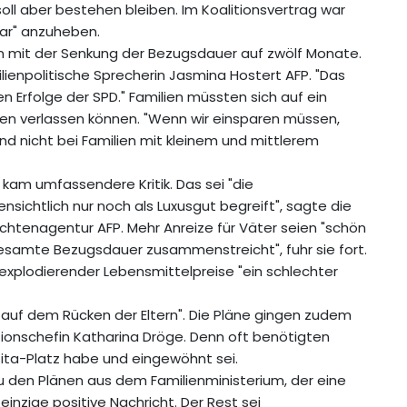
ll aber bestehen bleiben. Im Koalitionsvertrag war
bar" anzuheben.
en mit der Senkung der Bezugsdauer auf zwölf Monate.
ilienpolitische Sprecherin Jasmina Hostert AFP. "Das
en Erfolge der SPD." Familien müssten sich auf ein
ren verlassen können. "Wenn wir einsparen müssen,
d nicht bei Familien mit kleinem und mittlerem
kam umfassendere Kritik. Das sei "die
ensichtlich nur noch als Luxusgut begreift", sagte die
richtenagentur AFP. Mehr Anreize für Väter seien "schön
gesamte Bezugsdauer zusammenstreicht", fuhr sie fort.
xplodierender Lebensmittelpreise "ein schlechter
uf dem Rücken der Eltern". Die Pläne gingen zudem
tionschefin Katharina Dröge. Denn oft benötigten
 Kita-Platz habe und eingewöhnt sei.
u den Plänen aus dem Familienministerium, der eine
einzige positive Nachricht. Der Rest sei