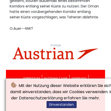
gewarnt, Routen außerhalb eines bestimmten
Korridors entlang seiner Küste zu nutzen. Der Oman
hatte einen vorübergehenden Korridor entlang
seiner Küste vorgeschlagen, was Teheran ablehnte.
O.Auer--NWT
Anzeige
IMPRESSUM
NUTZUNG / AGB
WERBUNG
Mit der Nutzung dieser Website erklären Sie sic
DATENSCHUTZ
damit einverstanden, dass wir Cookies verwenden. I
der Datenschutzerklärung erfahren Sie mehr.
© Neues Wiener Tagblatt - 2026 - Alle Rechte
vorbehalten
Einverstanden